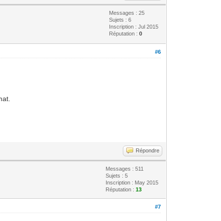
Messages : 25
Sujets : 6
Inscription : Jul 2015
Réputation :
0
#6
mat.
Répondre
Messages : 511
Sujets : 5
Inscription : May 2015
Réputation :
13
#7