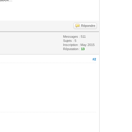
Répondre
Messages : 511
Sujets : 5
Inscription : May 2015
Réputation :
13
#2