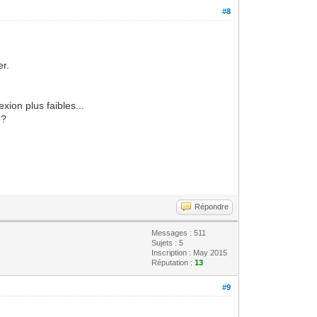
#8
er.
ion plus faibles...
e?
Répondre
Messages : 511
Sujets : 5
Inscription : May 2015
Réputation :
13
#9