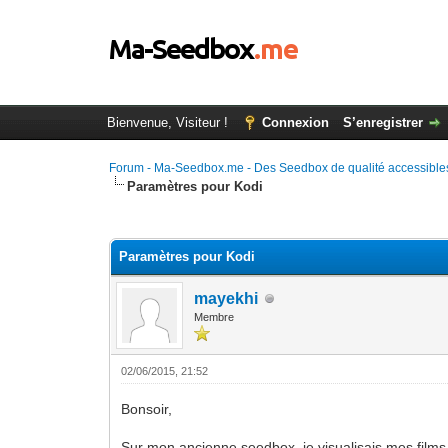
Bienvenue, Visiteur !
Connexion
S’enregistrer
Forum - Ma-Seedbox.me - Des Seedbox de qualité accessibles
Paramètres pour Kodi
Moyenne : 0 (0 vote(s))
1
2
3
4
5
Paramètres pour Kodi
mayekhi
Membre
02/06/2015, 21:52
Bonsoir,
Sur mon ancienne seedbox, je visualisais mes films