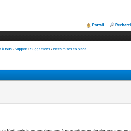
Portail
Recherc
 à tous
›
Support
›
Suggestions
›
Idées mises en place
 via Kodi mais je ne parviens pas à paramétrer ce dernier avec ma-see