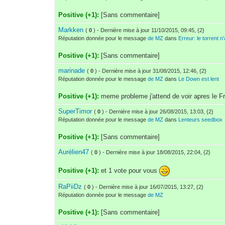
Positive (+1):
[Sans commentaire]
Markken
(
0
) - Dernière mise à jour 11/10/2015, 09:45, {2}
Réputation donnée pour le message
de MZ
dans
Erreur: le torrent n
Positive (+1):
[Sans commentaire]
marinade
(
0
) - Dernière mise à jour 31/08/2015, 12:46, {2}
Réputation donnée pour le message
de MZ
dans
Le Down est lent
Positive (+1):
meme probleme j'attend de voir apres le F
SuperTimor
(
0
) - Dernière mise à jour 26/08/2015, 13:03, {2}
Réputation donnée pour le message
de MZ
dans
Lenteurs seedbox
Positive (+1):
[Sans commentaire]
Aurélien47
(
0
) - Dernière mise à jour 18/08/2015, 22:04, {2}
Positive (+1):
et 1 vote pour vous
RaPiiDz
(
0
) - Dernière mise à jour 16/07/2015, 13:27, {2}
Réputation donnée pour le message
de MZ
Positive (+1):
[Sans commentaire]