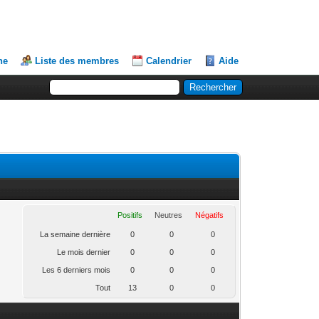
he
Liste des membres
Calendrier
Aide
Positifs
Neutres
Négatifs
La semaine dernière
0
0
0
Le mois dernier
0
0
0
Les 6 derniers mois
0
0
0
Tout
13
0
0