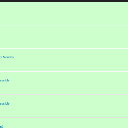
ber Monday
essible
essible
rmé