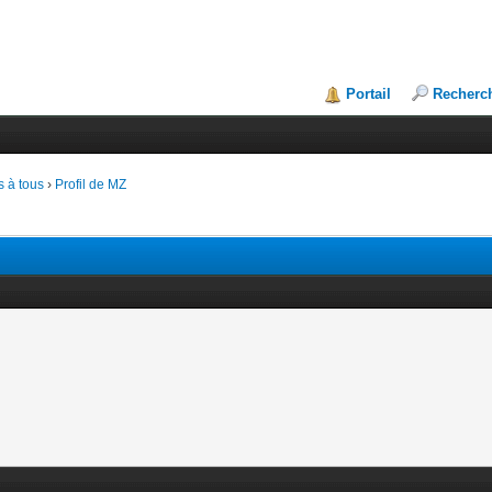
Portail
Recherc
 à tous
›
Profil de MZ