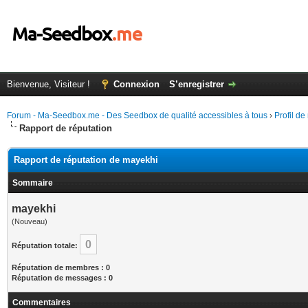
Bienvenue, Visiteur !
Connexion
S’enregistrer
Forum - Ma-Seedbox.me - Des Seedbox de qualité accessibles à tous
›
Profil d
Rapport de réputation
Rapport de réputation de mayekhi
Sommaire
mayekhi
(Nouveau)
0
Réputation totale:
Réputation de membres : 0
Réputation de messages : 0
Commentaires