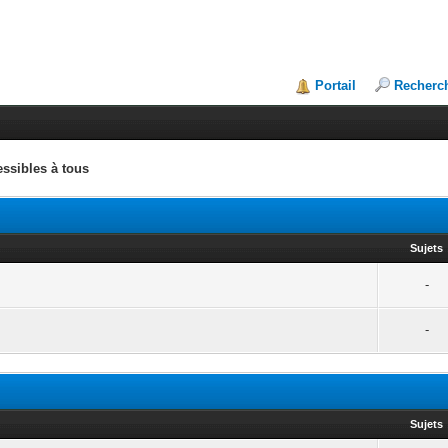
Portail
Recherc
ssibles à tous
Sujets
-
-
Sujets