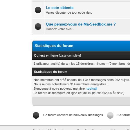
Le coin détente
Venez discuter de tout et de rien.
Que pensez-vous de Ma-Seedbox.me ?
Donnez votre avis.
Statistiques du forum
Qui est en ligne
[
Liste complète
]
1 utilisateur actif(s) durant les 15 dernières minutes - (0 membres, don
Statistiques du forum
Nos membres ont créé un total de 1 347 messages dans 262 sujets
Nous avons actuellement 314 membres enregistrés.
Bienvenue à notre nouveau membre,
todnail
Le record d’utilisateurs en ligne est de 10 (le 29/06/2026 à 09:33)
Ce forum contient de nouveaux messages
Ce foru