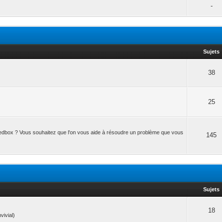
-
Sujets
38
25
Seedbox ? Vous souhaitez que l'on vous aide à résoudre un problème que vous
145
Sujets
18
vivial)