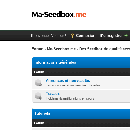
Bienvenue, Visiteur !
Connexion
S’enregistrer
Forum - Ma-Seedbox.me - Des Seedbox de qualité acce
Informations générales
Forum
Annonces et nouveautés
Les annonces et nouveautés officielles
Travaux
Incidents & améliorations en cours
Tutoriels
Forum