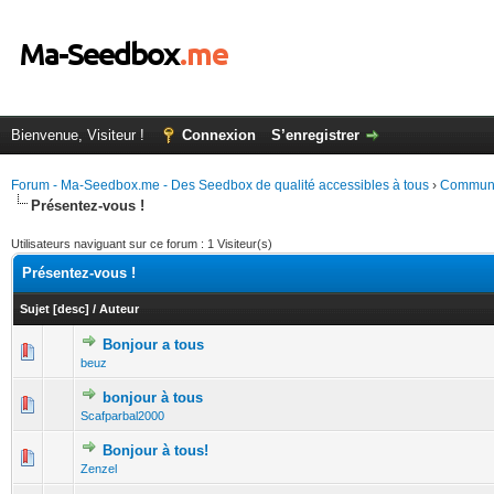
Bienvenue, Visiteur !
Connexion
S’enregistrer
Forum - Ma-Seedbox.me - Des Seedbox de qualité accessibles à tous
›
Commun
Présentez-vous !
Utilisateurs naviguant sur ce forum : 1 Visiteur(s)
Présentez-vous !
Sujet
[
desc
]
/
Auteur
Bonjour a tous
0 Votes - 0 sur 5 en moyenne
1
2
3
4
5
beuz
bonjour à tous
0 Votes - 0 sur 5 en moyenne
1
2
3
4
5
Scafparbal2000
Bonjour à tous!
0 Votes - 0 sur 5 en moyenne
1
2
3
4
5
Zenzel