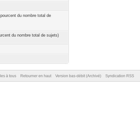
 pourcent du nombre total de
ourcent du nombre total de sujets)
es à tous
Retourner en haut
Version bas-débit (Archivé)
Syndication RSS