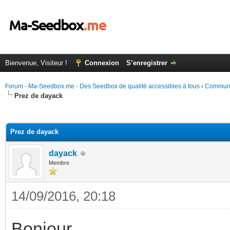
Bienvenue, Visiteur !
Connexion
S’enregistrer
Forum - Ma-Seedbox.me - Des Seedbox de qualité accessibles à tous
›
Commun
Prez de dayack
(s))
Prez de dayack
dayack
Membre
14/09/2016, 20:18
Bonjour