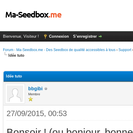
Bienvenue, Visiteur !
Connexion
S’enregistrer
Forum - Ma-Seedbox.me - Des Seedbox de qualité accessibles à tous
›
Support
Idée tuto
(s))
Idée tuto
bbgibi
Membre
27/09/2015, 00:53
Bonsoir ! (ou bonjour, bonne 