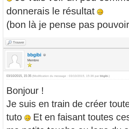
donnerais le résultat
(bon là je pense pas pouvoir 
Trouver
bbgibi
Membre
03/10/2015, 15:35
(Modification du message : 03/10/2015, 15:36 par
bbgibi
.)
Bonjour !
Je suis en train de créer tout
tuto
Et en faisant toutes ce