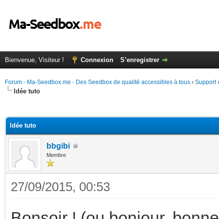
Bienvenue, Visiteur !
Connexion
S’enregistrer
Forum - Ma-Seedbox.me - Des Seedbox de qualité accessibles à tous
›
Support
Idée tuto
(s))
Idée tuto
bbgibi
Membre
27/09/2015, 00:53
Bonsoir ! (ou bonjour, bonne 