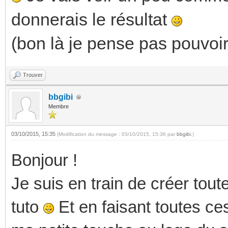
donnerais le résultat
(bon là je pense pas pouvoir 
Trouver
bbgibi
Membre
03/10/2015, 15:35
(Modification du message : 03/10/2015, 15:36 par
bbgibi
.)
Bonjour !
Je suis en train de créer tout
tuto
Et en faisant toutes ce