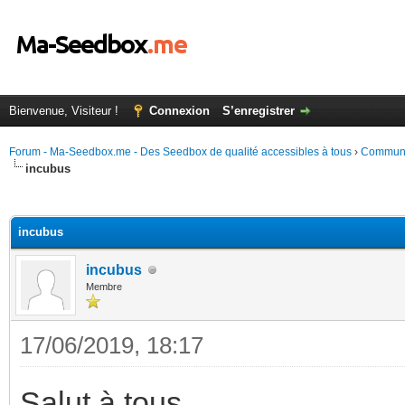
Bienvenue, Visiteur !
Connexion
S’enregistrer
Forum - Ma-Seedbox.me - Des Seedbox de qualité accessibles à tous
›
Commun
incubus
(s))
incubus
incubus
Membre
17/06/2019, 18:17
Salut à tous,