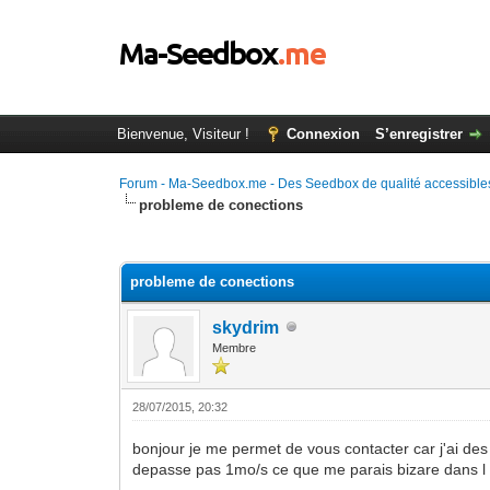
Bienvenue, Visiteur !
Connexion
S’enregistrer
Forum - Ma-Seedbox.me - Des Seedbox de qualité accessibles
probleme de conections
Moyenne : 0 (0 vote(s))
1
2
3
4
5
probleme de conections
skydrim
Membre
28/07/2015, 20:32
bonjour je me permet de vous contacter car j'ai de
depasse pas 1mo/s ce que me parais bizare dans l 