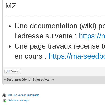
MZ
Une documentation (wiki) po
l'adresse suivante :
https:/
Une page travaux recense to
en cours :
https://ma-seedb
Trouver
«
Sujet précédent
|
Sujet suivant
»
Voir une version imprimable
S’abonner au sujet