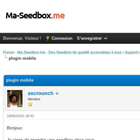
Bienvenue, Visiteur !
Connexion
S’enregistrer
Forum - Ma-Seedbox.me - Des Seedbox de qualité accessibles à tous
›
Support
plugin mobile
(s))
plugin mobile
ascrounch
Membre
19/05/2015, 08:42
Bonjour.
Je viens de prendre une seedbox chez vous.