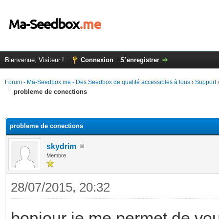
Bienvenue, Visiteur !
Connexion
S’enregistrer
Forum - Ma-Seedbox.me - Des Seedbox de qualité accessibles à tous
›
Support
probleme de conections
(s))
probleme de conections
skydrim
Membre
28/07/2015, 20:32
bonjour je me permet de vou