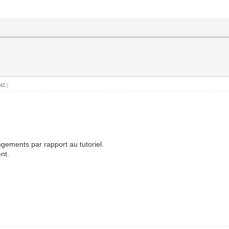
MZ
.)
angements par rapport au tutoriel.
nt.