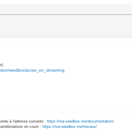
e).
ation/seedbox/acces_en_streaming
sente à l'adresse suivante :
https://ma-seedbox.me/documentation/
 améliorations en cours :
https://ma-seedbox.me/travaux/