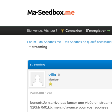
Bienvenue, Visiteur !
Connexion
S’enregistrer
Forum - Ma-Seedbox.me - Des Seedbox de qualité accessibles
streaming
Moyenne : 0 (0 vote(s))
1
2
3
4
5
streaming
vilia
Membre
27/01/2018, 17:48
bonsoir:Je n'arrive pas lancer une vidéo en streaming
920kb /501kb. merci d'avance pour vos reponses