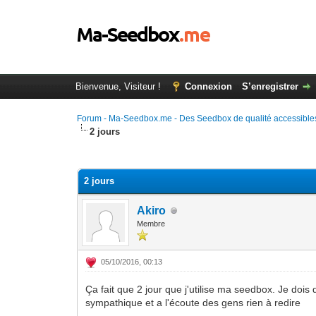
Bienvenue, Visiteur !
Connexion
S’enregistrer
Forum - Ma-Seedbox.me - Des Seedbox de qualité accessibles
2 jours
Moyenne : 0 (0 vote(s))
1
2
3
4
5
2 jours
Akiro
Membre
05/10/2016, 00:13
Ça fait que 2 jour que j'utilise ma seedbox. Je dois d
sympathique et a l'écoute des gens rien à redire