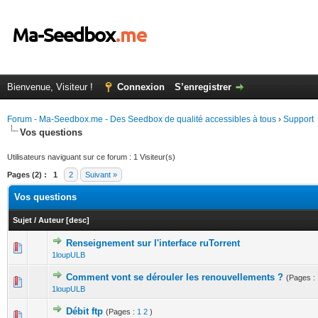
Bienvenue, Visiteur !
Connexion
S’enregistrer
Forum - Ma-Seedbox.me - Des Seedbox de qualité accessibles à tous
›
Support
Vos questions
Utilisateurs naviguant sur ce forum : 1 Visiteur(s)
Pages (2) :
1
2
Suivant »
Vos questions
Sujet
/
Auteur
[
desc
]
Renseignement sur l'interface ruTorrent
0 Votes - 0 sur 5 en moyenne
1
2
3
4
5
1loupULB
Comment vont se dérouler les renouvellements ?
(Pages :
0 Votes - 0 sur 5 en moyenne
1
2
3
4
5
1loupULB
Débit ftp
(Pages :
1
2
)
0 Votes - 0 sur 5 en moyenne
1
2
3
4
5