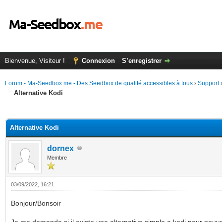
Bienvenue, Visiteur !
Connexion
S’enregistrer
Forum - Ma-Seedbox.me - Des Seedbox de qualité accessibles à tous
›
Support
Alternative Kodi
(s))
Alternative Kodi
dornex
Membre
03/09/2022, 16:21
Bonjour/Bonsoir
Je me demande si il existe une alternative simple a kodi pour pouv