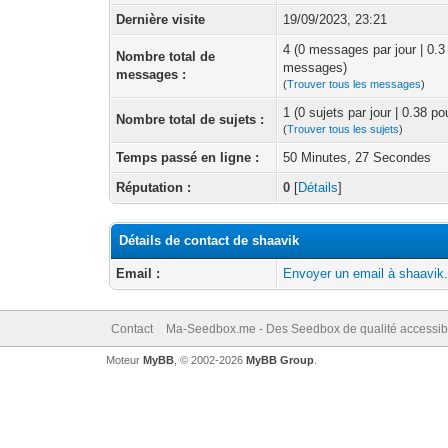
Dernière visite
19/09/2023, 23:21
4 (0 messages par jour | 0.3
Nombre total de
messages)
messages :
(
Trouver tous les messages
)
1 (0 sujets par jour | 0.38 p
Nombre total de sujets :
(
Trouver tous les sujets
)
Temps passé en ligne :
50 Minutes, 27 Secondes
Réputation :
0
[
Détails
]
Détails de contact de shaavik
Email :
Envoyer un email à shaavik
Contact
Ma-Seedbox.me - Des Seedbox de qualité accessibl
Moteur
MyBB
, © 2002-2026
MyBB Group
.