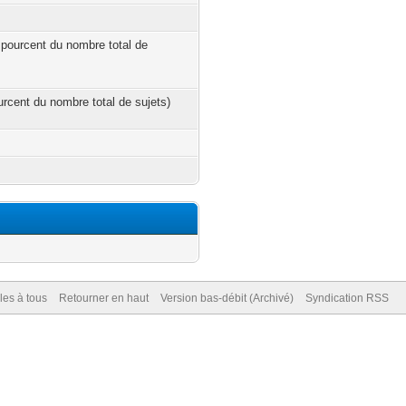
 pourcent du nombre total de
ourcent du nombre total de sujets)
.
es à tous
Retourner en haut
Version bas-débit (Archivé)
Syndication RSS