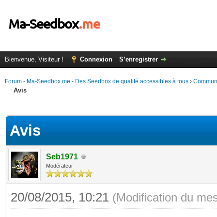
Bienvenue, Visiteur !
Connexion
S’enregistrer
Forum - Ma-Seedbox.me - Des Seedbox de qualité accessibles à tous
›
Commun
Avis
(s))
Avis
Seb1971
Modérateur
20/08/2015, 10:21
(Modification du me