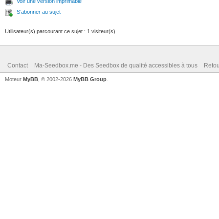
Voir une version imprimable
S’abonner au sujet
Utilisateur(s) parcourant ce sujet : 1 visiteur(s)
Contact
Ma-Seedbox.me - Des Seedbox de qualité accessibles à tous
Retou
Moteur
MyBB
, © 2002-2026
MyBB Group
.