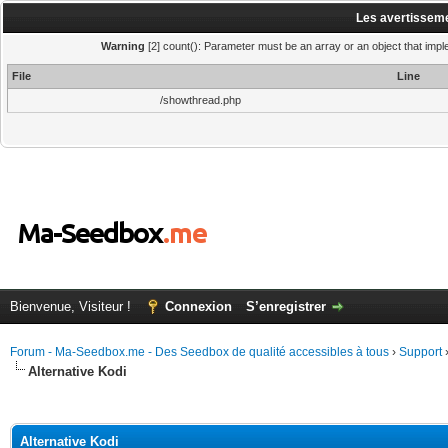
Les avertisseme
Warning
[2] count(): Parameter must be an array or an object that imp
File
Line
/showthread.php
Bienvenue, Visiteur !
Connexion
S’enregistrer
Forum - Ma-Seedbox.me - Des Seedbox de qualité accessibles à tous
›
Support
Alternative Kodi
(s))
Alternative Kodi