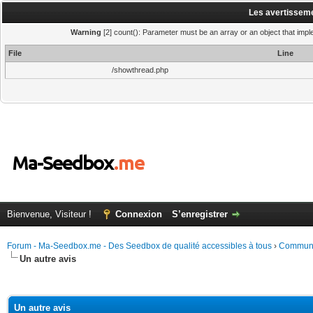
Les avertisseme
Warning
[2] count(): Parameter must be an array or an object that imp
File
Line
/showthread.php
Bienvenue, Visiteur !
Connexion
S’enregistrer
Forum - Ma-Seedbox.me - Des Seedbox de qualité accessibles à tous
›
Commun
Un autre avis
(s))
Un autre avis