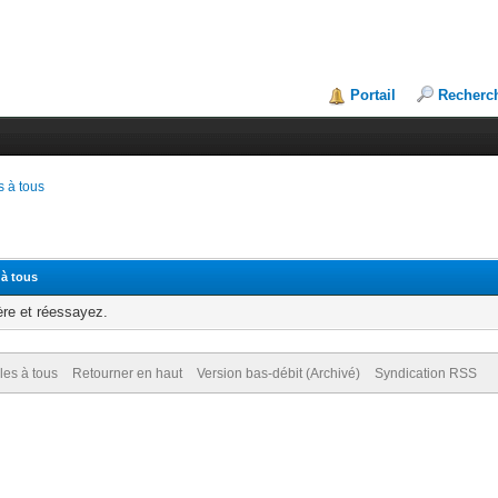
Portail
Recherc
 à tous
 à tous
ère et réessayez.
es à tous
Retourner en haut
Version bas-débit (Archivé)
Syndication RSS