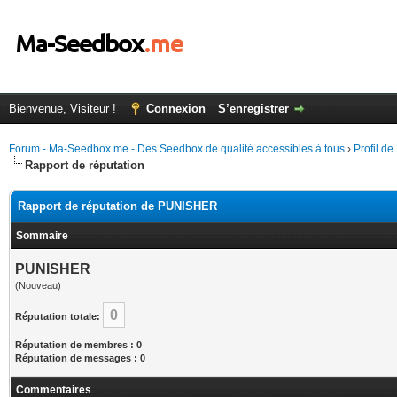
Bienvenue, Visiteur !
Connexion
S’enregistrer
Forum - Ma-Seedbox.me - Des Seedbox de qualité accessibles à tous
›
Profil 
Rapport de réputation
Rapport de réputation de PUNISHER
Sommaire
PUNISHER
(Nouveau)
0
Réputation totale:
Réputation de membres : 0
Réputation de messages : 0
Commentaires