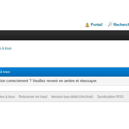
Portail
Recherc
 à tous
 à tous
ion correctement ? Veuillez revenir en arrière et réessayer.
es à tous
Retourner en haut
Version bas-débit (Archivé)
Syndication RSS