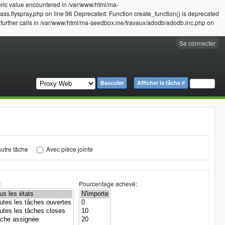
eric value encountered in /var/www/html/ma-
ss.flyspray.php on line 96 Deprecated: Function create_function() is deprecated
n further calls in /var/www/html/ma-seedbox.me/travaux/adodb/adodb.inc.php on
Se connecter
Basculer
Afficher la tâche #
utre tâche
Avec pièce jointe
t
Pourcentage achevé: