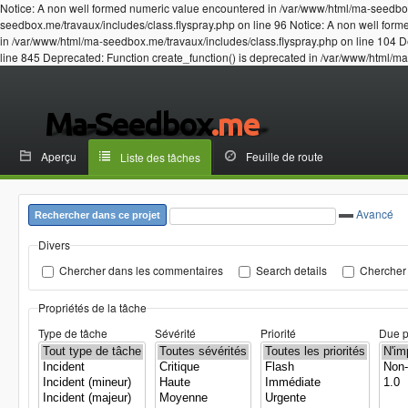
Notice: A non well formed numeric value encountered in /var/www/html/ma-seedbox
seedbox.me/travaux/includes/class.flyspray.php on line 96 Notice: A non well for
in /var/www/html/ma-seedbox.me/travaux/includes/class.flyspray.php on line 104 
line 845 Deprecated: Function create_function() is deprecated in /var/www/html/m
Aperçu
Feuille de route
Liste des tâches
Avancé
Rechercher dans ce projet
Divers
Chercher dans les commentaires
Search details
Chercher 
Propriétés de la tâche
Type de tâche
Sévérité
Priorité
Due p