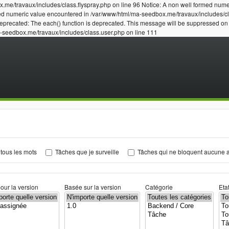
.me/travaux/includes/class.flyspray.php on line 96 Notice: A non well formed num
med numeric value encountered in /var/www/html/ma-seedbox.me/travaux/includes/cla
Deprecated: The each() function is deprecated. This message will be suppressed o
a-seedbox.me/travaux/includes/class.user.php on line 111
tous les mots
Tâches que je surveille
Tâches qui ne bloquent aucune a
our la version
Basée sur la version
Catégorie
Eta