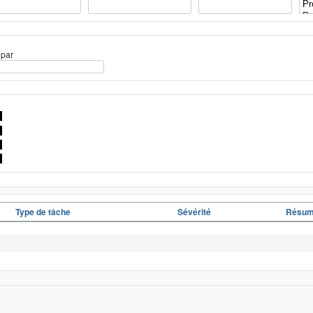
 par
Type de tâche
Sévérité
Résu