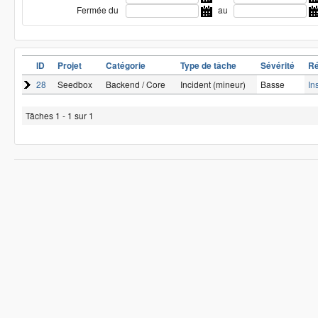
Fermée du
au
ID
Projet
Catégorie
Type de tâche
Sévérité
R
28
Seedbox
Backend / Core
Incident (mineur)
Basse
In
Tâches 1 - 1 sur 1