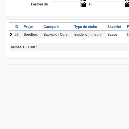
Fermée du
au
ID
Projet
Catégorie
Type de tâche
Sévérité
28
Seedbox
Backend / Core
Incident (mineur)
Basse
I
Tâches 1 - 1 sur 1