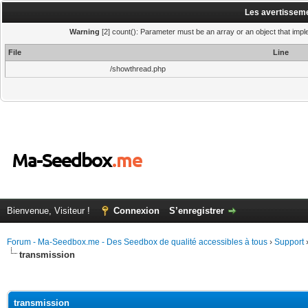
Les avertisseme
Warning
[2] count(): Parameter must be an array or an object that imp
File
Line
/showthread.php
Bienvenue, Visiteur !
Connexion
S’enregistrer
Forum - Ma-Seedbox.me - Des Seedbox de qualité accessibles à tous
›
Support
transmission
(s))
transmission