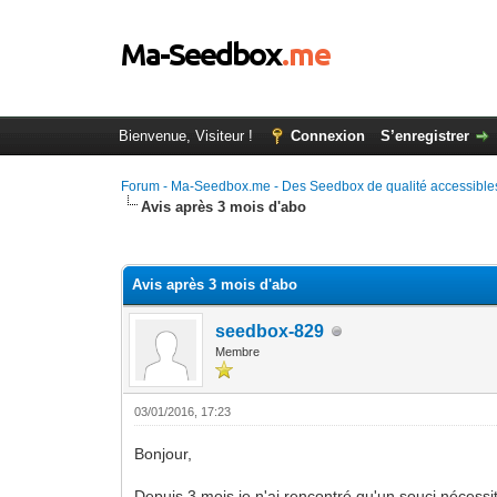
Bienvenue, Visiteur !
Connexion
S’enregistrer
Forum - Ma-Seedbox.me - Des Seedbox de qualité accessibles
Avis après 3 mois d'abo
Moyenne : 0 (0 vote(s))
1
2
3
4
5
Avis après 3 mois d'abo
seedbox-829
Membre
03/01/2016, 17:23
Bonjour,
Depuis 3 mois je n'ai rencontré qu'un souci nécessi