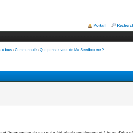
Portail
Recherc
 à tous
›
Communauté
›
Que pensez-vous de Ma-Seedbox.me ?
tant l'intervention du sav qui a été résolu rapidement et 1 jours d'ab