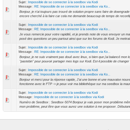
Sujet :
Impossible de se connecter à la seedbox via Kodi
Message :
RE: Impossible de se connecter à la seedbox via Ko...
Bonjour, je n'ai toujours pas trouvé de solution propre sans faire de downgrade 
encore cherché à la faire car cela me demande beaucoup de temps de reconfigu
Sujet :
Impossible de se connecter à la seedbox via Kodi
Message :
RE: Impossible de se connecter à la seedbox via Ko...
Je vous remercie pour votre rapidité, et je prends note de vous envoyer un mai
posé des questions un peu partout ainsi que sur les forums de Kodi. Je mettrais 
Sujet :
Impossible de se connecter à la seedbox via Kodi
Message :
RE: Impossible de se connecter à la seedbox via Ko...
Bonjour, je ne suis vraiment pas doué avec linux, si bien que j'ai balancé mon 
"pastebin" pour pouvoir partager mes logs sur Kodi. Est-il possible de changer
Sujet :
Impossible de se connecter à la seedbox via Kodi
Message :
RE: Impossible de se connecter à la seedbox via Ko...
Bonjour et merci pour la réponse rapide, J'ai une bonne et une mauvaise nouvell
fonctionne avec le FTP -> je peux voir ma bibliothèque sur ma seedbox la mauva
Sujet :
Impossible de se connecter à la seedbox via Kodi
Message :
Impossible de se connecter à la seedbox via Kodi
Numéro de Seedbox : Seedbox-5074 Bonjour je vais poser mon problème même s
mon problème, peut être que vous aurez une solution à me proposer. Débutant