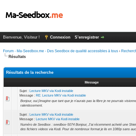
Bienvenue, Visiteur !
Connexion
S’enregistrer
Forum - Ma-Seedbox.me - Des Seedbox de qualité accessibles à tous
›
Recherc
Résultats
Résultats de la recherche
Message
Sujet :
Lecture MKV via Kodi instable
Message :
RE: Lecture MKV via Kodi instable
Bonjour, oui j'imagine que tant que je n'aurais pas la fibre je ne pourrais visio
ralentissement.
Sujet :
Lecture MKV via Kodi instable
Message :
Lecture MKV via Kodi instable
Numéro de Seedbox : seedbox-5074 Bonjour, J'ai récemment acheté une Shiel
des fichiers videos via Kodi. Pour de nombreux format je lis en 1080p sans auc