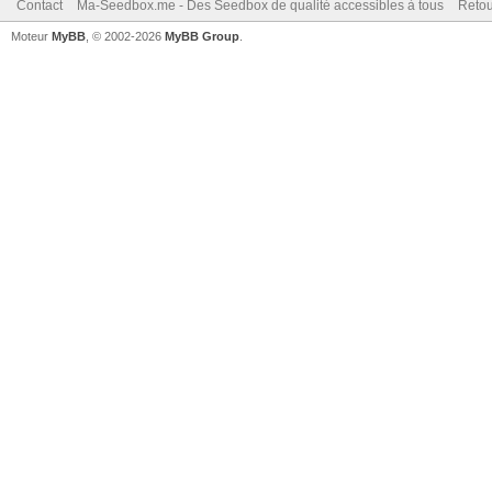
Contact
Ma-Seedbox.me - Des Seedbox de qualité accessibles à tous
Retou
Moteur
MyBB
, © 2002-2026
MyBB Group
.