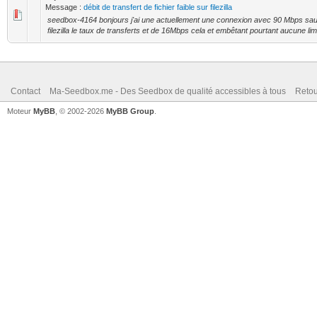
Message :
débit de transfert de fichier faible sur filezilla
seedbox-4164 bonjours j'ai une actuellement une connexion avec 90 Mbps sauf
filezilla le taux de transferts et de 16Mbps cela et embêtant pourtant aucune limi
Contact
Ma-Seedbox.me - Des Seedbox de qualité accessibles à tous
Retou
Moteur
MyBB
, © 2002-2026
MyBB Group
.