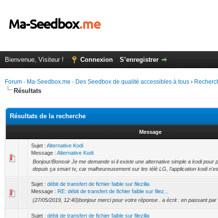
Bienvenue, Visiteur !
Connexion
S’enregistrer
Forum - Ma-Seedbox.me - Des Seedbox de qualité accessibles à tous
›
Recherc
Résultats
Résultats de la recherche
Message
Sujet :
Alternative Kodi
Message :
Alternative Kodi
Bonjour/Bonsoir Je me demande si il existe une alternative simple a kodi pour 
depuis ça smart tv, car malheureusement sur les télé LG, l'application kodi n'est
Sujet :
débit de transfert de fichier faible sur filezilla
Message :
RE: débit de transfert de fichier faible sur filez...
(27/05/2019, 12:40)bonjour merci pour votre réponse . a écrit : en passant par
Sujet :
débit de transfert de fichier faible sur filezilla